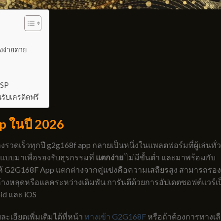
างง่ายดาย
ISP
รับเครดิตฟรี
p ในปี 2026
วดเร็วทุกปี g2g168f app กลายเป็นหนึ่งในแพลตฟอร์มที่ผู้เล่นทั่ว
แบบมาเพื่อรองรับธุรกรรมที่
แตกง่าย
ไม่มีขั้นต่ำ และมาพร้อมกับ
ทำให้ G2G168F App แตกต่างจากคู่แข่งคือความเสถียรสูง สามารถรอง
้างหลุดหรือแลคระหว่างเดิมพัน การันตีด้วยการอัปเดตซอฟต์แวร์เป
oid และ iOS
เอียดเพิ่มเติมได้ที่หน้า
ทางเข้า G2G168F
หรือถ้าต้องการทางเล