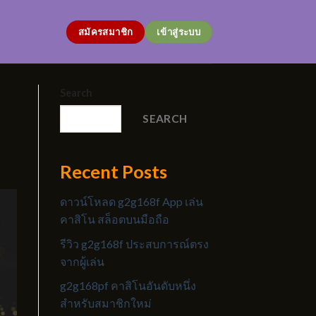
สมัครสมาชิก
เข้าสู่ระบบ
Search
SEARCH
Recent Posts
ดาวน์โหลด g2g168f App เล่น
คาสิโน สล็อตบนมือถือ
รีวิว g2g168f ประสบการณ์ตรง
จากผู้เล่น
g2g168pf คาสิโนอันดับหนึ่ง
สำหรับสมาชิกใหม่