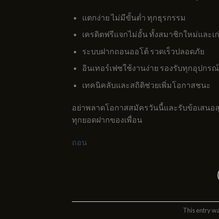
แตกง่าย ไม่มีขั้นต่ำ ทุกธุรกรรม
เครดิตฟรีแจกไม่อั้น ทั้งสมาชิกใหม่และเก
ระบบฝากถอนออโต้ รวดเร็วปลอดภัย
อินเทอร์เฟซใช้งานง่าย รองรับทุกอุปกรณ์
เทคนิคลับและสถิติช่วยเพิ่มโอกาสชนะ
อย่าพลาดโอกาสสมัครวันนี้และรับข้อเสนอสุด
ทุกยอดฝากของเพื่อน
ถอน
This entry w