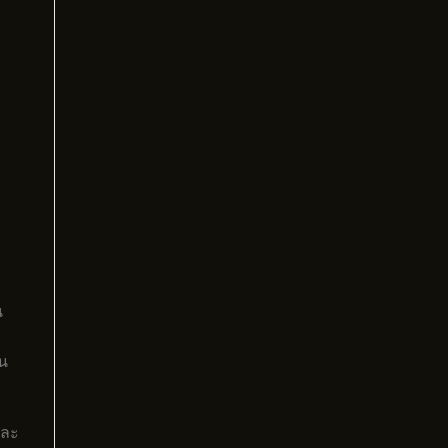
น
อน
และ