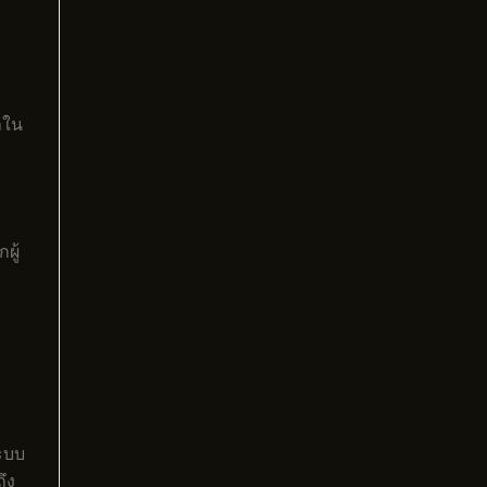
าใน
ผู้
ระบบ
ึง