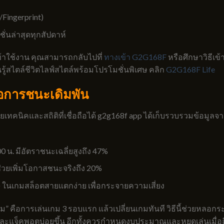
/Fingerprint)
ั่นล่าสุดทุกสัปดาห์
เข้าใช้งาน คุณสามารถกลับไปที่
ทางเข้า G2G168F
หรือศึกษาวิธีเข้
ู้สไตล์ชีวิตไลฟ์สไตล์พร้อมโปรโมชั่นพิเศษ คลิก
G2G168F Life
ื่อการชนะเดิมพัน
ัยเทคนิคและสถิติที่เชื่อถือได้ g2g168f app ได้เก็บรวบรวมข้อมูลจาก
00 น. มีอัตราชนะเฉลี่ยสูงถึง 47%
่วยเพิ่มโอกาสชนะจริงถึง 20%
) ในเกมสล็อตสายแตกง่าย เพื่อกระจายความเสี่ยง
เกม” คือการเล่นเกม 3 รอบแรก แล้วเปลี่ยนเกมทันที วิธีนี้ช่วยหลอก
ละแจ็คพอตบ่อยขึ้น อีกทั้งควรกำหนดงบประมาณและหยุดเล่นเมื่อถ